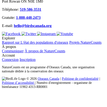
Port Rowan ON N0E 1M0
Téléphone:
519-586-3531
Gratuite:
1-888-448-2473
E-mail:
hello@birdscanada.org
Explorer
Rapport sur L'état des populations d'oiseaux
Projets NatureCounts
À propos
Communiquer
À propos de NatureCounts
Account
Connexion
Inscription
NatureCounts est un programme d'Oiseaux Canada, une organisation
nationale dédiée à la conservation des oiseaux
© 2026
Oiseaux Canada
|
Politique de confidentialité
|
Politique d’accessibilité
| Numéro d'enregistrement ‐ organisme de
bienfaisance 11902-4313-RR0001