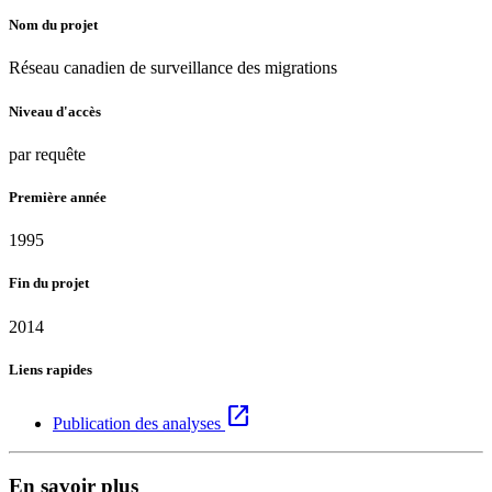
Nom du projet
Réseau canadien de surveillance des migrations
Niveau d'accès
par requête
Première année
1995
Fin du projet
2014
Liens rapides
open_in_new
Publication des analyses
En savoir plus