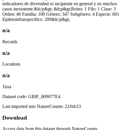
indicadores de diversidad es incipiente en general y en muchos
casos inexistente.&lt;/p&gt; &lt;p&gt;Reino: 1 Filo: 1 Clase: 3
Orden: 40 Familia: 100 Género: 347 Subgénero: 4 Especie: 601
Epitetoinfraespecifico: 209&lt;/p&gt;
n/a
Records
n/a
Locations
n/a
Taxa
Dataset code: GBIF_809077E4
Last imported into NatureCounts: 22/04/23
Download
Access data from this dataset through NatureCounts.