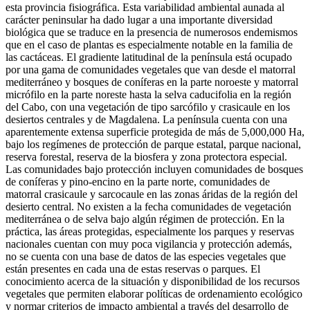
esta provincia fisiográfica. Esta variabilidad ambiental aunada al
carácter peninsular ha dado lugar a una importante diversidad
biológica que se traduce en la presencia de numerosos endemismos
que en el caso de plantas es especialmente notable en la familia de
las cactáceas. El gradiente latitudinal de la península está ocupado
por una gama de comunidades vegetales que van desde el matorral
mediterráneo y bosques de coníferas en la parte noroeste y matorral
micrófilo en la parte noreste hasta la selva caducifolia en la región
del Cabo, con una vegetación de tipo sarcófilo y crasicaule en los
desiertos centrales y de Magdalena. La península cuenta con una
aparentemente extensa superficie protegida de más de 5,000,000 Ha,
bajo los regímenes de protección de parque estatal, parque nacional,
reserva forestal, reserva de la biosfera y zona protectora especial.
Las comunidades bajo protección incluyen comunidades de bosques
de coníferas y pino-encino en la parte norte, comunidades de
matorral crasicaule y sarcocaule en las zonas áridas de la región del
desierto central. No existen a la fecha comunidades de vegetación
mediterránea o de selva bajo algún régimen de protección. En la
práctica, las áreas protegidas, especialmente los parques y reservas
nacionales cuentan con muy poca vigilancia y protección además,
no se cuenta con una base de datos de las especies vegetales que
están presentes en cada una de estas reservas o parques. El
conocimiento acerca de la situación y disponibilidad de los recursos
vegetales que permiten elaborar políticas de ordenamiento ecológico
y normar criterios de impacto ambiental a través del desarrollo de