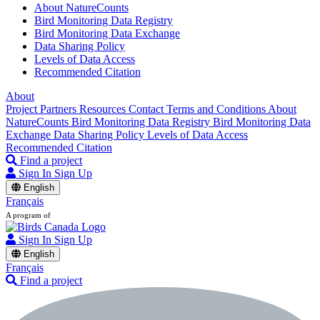
About NatureCounts
Bird Monitoring Data Registry
Bird Monitoring Data Exchange
Data Sharing Policy
Levels of Data Access
Recommended Citation
About
Project Partners
Resources
Contact
Terms and Conditions
About
NatureCounts
Bird Monitoring Data Registry
Bird Monitoring Data
Exchange
Data Sharing Policy
Levels of Data Access
Recommended Citation
Find a project
Sign In
Sign Up
English
Français
A program of
Sign In
Sign Up
English
Français
Find a project