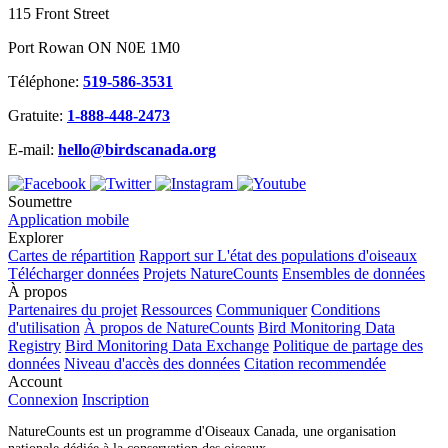
115 Front Street
Port Rowan ON N0E 1M0
Téléphone:
519-586-3531
Gratuite:
1-888-448-2473
E-mail:
hello@birdscanada.org
Soumettre
Application mobile
Explorer
Cartes de répartition
Rapport sur L'état des populations d'oiseaux
Télécharger données
Projets NatureCounts
Ensembles de données
À propos
Partenaires du projet
Ressources
Communiquer
Conditions
d'utilisation
À propos de NatureCounts
Bird Monitoring Data
Registry
Bird Monitoring Data Exchange
Politique de partage des
données
Niveau d'accès des données
Citation recommendée
Account
Connexion
Inscription
NatureCounts est un programme d'Oiseaux Canada, une organisation