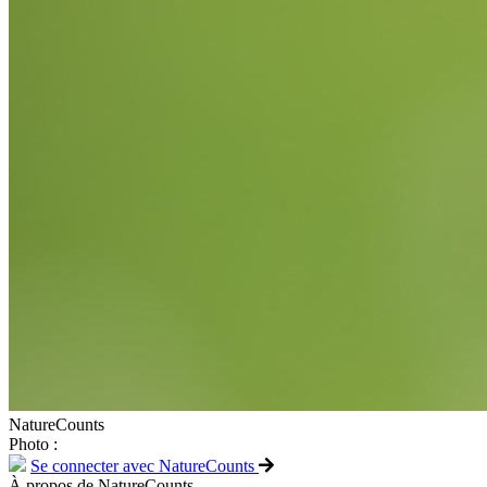
NatureCounts
Photo :
Se connecter avec NatureCounts
À propos de NatureCounts