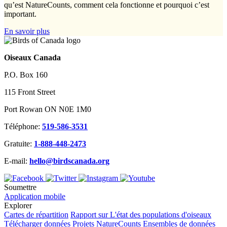
qu’est NatureCounts, comment cela fonctionne et pourquoi c’est
important.
En savoir plus
Oiseaux Canada
P.O. Box 160
115 Front Street
Port Rowan ON N0E 1M0
Téléphone:
519-586-3531
Gratuite:
1-888-448-2473
E-mail:
hello@birdscanada.org
Soumettre
Application mobile
Explorer
Cartes de répartition
Rapport sur L'état des populations d'oiseaux
Télécharger données
Projets NatureCounts
Ensembles de données