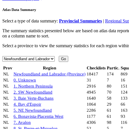
Atlas Data Summary
Select a type of data summary:
Provincial Summaries
|
Regional Su
The summary statistics presented below are based on atlas data reported
on a column name to sort.
Select a province to view the summary statistics for each region withi
Prov
Region
Checklists
Partic.
Squ
NL
Newfoundland and Labrador (Province)
18417
174
869
NL
0. Unknown
31
7
16
NL
1. Northern Peninsula
2916
80
151
NL
2. SW Newfoundland
4945
70
124
NL
3. Baie Verte-Buchans
1640
58
133
NL
4. Bay d'Espoir
1064
29
66
NL
5. NE Newfoundland
2286
61
163
NL
6. Bonavista-Placentia West
1177
61
93
NL
7. Avalon
4306
98
116
NL
8. St. Pierre-et-Miquelon
52
5
7