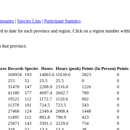
mmaries
|
Species Lists
|
Participant Statistics
 to date for each province and region. Click on a region number within th
n that province.
ares
Records
Species
Hours
Hours (peak)
Points (In Person)
Points
168954
193
14865.6
11630.6
5823
0
253
52
25.5
25.5
0
0
31470
147
2208.9
2116.0
1226
0
41180
177
4097.4
2602.7
789
0
19521
112
1172.7
1120.6
602
0
11378
101
724.5
723.5
543
0
27468
124
2349.4
2008.4
1448
0
11495
112
882.8
790.9
423
0
25871
143
3391.1
2229.6
754
0
318
52
13.4
13.4
38
0