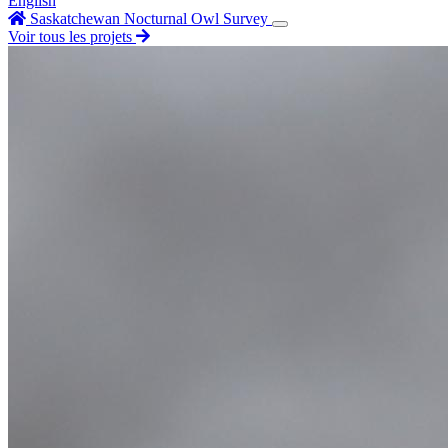
English
Saskatchewan Nocturnal Owl Survey
Voir tous les projets