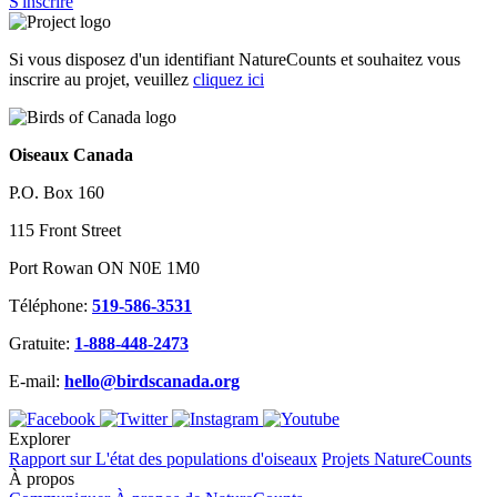
S'inscrire
Si vous disposez d'un identifiant NatureCounts et souhaitez vous
inscrire au projet, veuillez
cliquez ici
Oiseaux Canada
P.O. Box 160
115 Front Street
Port Rowan ON N0E 1M0
Téléphone:
519-586-3531
Gratuite:
1-888-448-2473
E-mail:
hello@birdscanada.org
Explorer
Rapport sur L'état des populations d'oiseaux
Projets NatureCounts
À propos