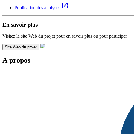
open_in_new
Publication des analyses
En savoir plus
Visitez le site Web du projet pour en savoir plus ou pour participer.
Site Web du projet
À propos