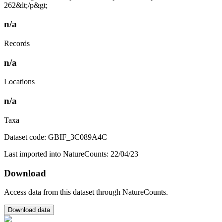
262&lt;/p&gt;
n/a
Records
n/a
Locations
n/a
Taxa
Dataset code: GBIF_3C089A4C
Last imported into NatureCounts: 22/04/23
Download
Access data from this dataset through NatureCounts.
Download data