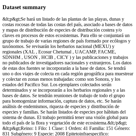
Dataset summary
&lt;p&gt;Se hará un listado de las plantas de las playas, dunas y
costas rocosas de todas las costas del país, asociado a bases de datos
y mapas de distribución de especies de distribución costera y/o
claves en procesos de estos ecosistemas. Para ello se conjuntará un
grupo de trabajo de varias regiones de país formado por ecólogos y
taxónomos. Se revisarán los herbarios nacional (MEXU) y
regionales (XAL , Ecosur Chetumal , UACAMP, FACME,
SDNHM , USON , HCIB , CICY ) y las publicaciones y trabajos
no publicados de investigadores nacionales y extranjeros. Los datos
de estas dos fuentes se incorporarán a la base de datos. Se tendrá
uno o dos viajes de colecta en cada región geográfica para muestrear
y colectar en zonas menos trabajadas: como son Sonora, y los
estados del Pacifico Sur. Los ejemplares colectados serán
determinados y se incorporarán a los herbarios regionales y a las
bases de datos. Se tendrán reuniones de trabajo de todo el grupo
para homogenizar información, captura de datos, etc. Se harán
análisis de endemismos, riqueza de especies y distribución de
especies y familias. Se harán listados de especies por hábitats del
sistema de dunas. El trabajo permitirá tener una visión global para
todo el país de la flora y vegetación de este ecosistema.&lt;/p&gt;
&lt;p&gt;Reino: 1 Filo: 1 Clase: 1 Orden: 41 Familia: 151 Género:
831 Subgénero: 9 Especie: 2008 Epitetoinfraespecifico: