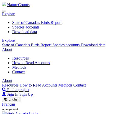
NatureCounts
Explore
State of Canada's Birds Report
Species accounts
Download data
Explore
State of Canada's Birds Report
Species accounts
Download data
About
Resources
How to Read Accounts
Methods
Contact
About
Resources
How to Read Accounts
Methods
Contact
Find a project
Sign In
Sign Up
English
Français
A program of