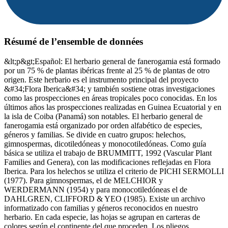
Résumé de l’ensemble de données
&lt;p&gt;Español: El herbario general de fanerogamia está formado
por un 75 % de plantas ibéricas frente al 25 % de plantas de otro
origen. Este herbario es el instrumento principal del proyecto
&#34;Flora Iberica&#34; y también sostiene otras investigaciones
como las prospecciones en áreas tropicales poco conocidas. En los
últimos años las prospecciones realizadas en Guinea Ecuatorial y en
la isla de Coiba (Panamá) son notables. El herbario general de
fanerogamia está organizado por orden alfabético de especies,
géneros y familias. Se divide en cuatro grupos: helechos,
gimnospermas, dicotiledóneas y monocotiledóneas. Como guía
básica se utiliza el trabajo de BRUMMITT, 1992 (Vascular Plant
Families and Genera), con las modificaciones reflejadas en Flora
Iberica. Para los helechos se utiliza el criterio de PICHI SERMOLLI
(1977). Para gimnospermas, el de MELCHIOR y
WERDERMANN (1954) y para monocotiledóneas el de
DAHLGREN, CLIFFORD & YEO (1985). Existe un archivo
informatizado con familias y géneros reconocidos en nuestro
herbario. En cada especie, las hojas se agrupan en carteras de
colores según el continente del que proceden. Los pliegos