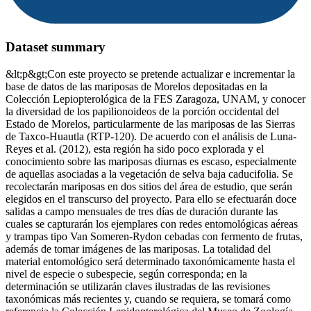
Dataset summary
&lt;p&gt;Con este proyecto se pretende actualizar e incrementar la
base de datos de las mariposas de Morelos depositadas en la
Colección Lepiopterológica de la FES Zaragoza, UNAM, y conocer
la diversidad de los papilionoideos de la porción occidental del
Estado de Morelos, particularmente de las mariposas de las Sierras
de Taxco-Huautla (RTP-120). De acuerdo con el análisis de Luna-
Reyes et al. (2012), esta región ha sido poco explorada y el
conocimiento sobre las mariposas diurnas es escaso, especialmente
de aquellas asociadas a la vegetación de selva baja caducifolia. Se
recolectarán mariposas en dos sitios del área de estudio, que serán
elegidos en el transcurso del proyecto. Para ello se efectuarán doce
salidas a campo mensuales de tres días de duración durante las
cuales se capturarán los ejemplares con redes entomológicas aéreas
y trampas tipo Van Someren-Rydon cebadas con fermento de frutas,
además de tomar imágenes de las mariposas. La totalidad del
material entomológico será determinado taxonómicamente hasta el
nivel de especie o subespecie, según corresponda; en la
determinación se utilizarán claves ilustradas de las revisiones
taxonómicas más recientes y, cuando se requiera, se tomará como