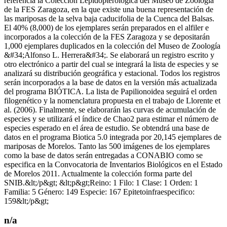
referencia la Colección Lepidopterológica del Museo de Zoología
de la FES Zaragoza, en la que existe una buena representación de
las mariposas de la selva baja caducifolia de la Cuenca del Balsas.
El 40% (8,000) de los ejemplares serán preparados en el alfiler e
incorporados a la colección de la FES Zaragoza y se depositarán
1,000 ejemplares duplicados en la colección del Museo de Zoología
&#34;Alfonso L. Herrera&#34;. Se elaborará un registro escrito y
otro electrónico a partir del cual se integrará la lista de especies y se
analizará su distribución geográfica y estacional. Todos los registros
serán incorporados a la base de datos en la versión más actualizada
del programa BIÓTICA. La lista de Papilionoidea seguirá el orden
filogenético y la nomenclatura propuesta en el trabajo de Llorente et
al. (2006). Finalmente, se elaborarán las curvas de acumulación de
especies y se utilizará el índice de Chao2 para estimar el número de
especies esperado en el área de estudio. Se obtendrá una base de
datos en el programa Biotica 5.0 integrada por 20,145 ejemplares de
mariposas de Morelos. Tanto las 500 imágenes de los ejemplares
como la base de datos serán entregadas a CONABIO como se
especifica en la Convocatoria de Inventarios Biológicos en el Estado
de Morelos 2011. Actualmente la colección forma parte del
SNIB.&lt;/p&gt; &lt;p&gt;Reino: 1 Filo: 1 Clase: 1 Orden: 1
Familia: 5 Género: 149 Especie: 167 Epitetoinfraespecifico:
159&lt;/p&gt;
n/a