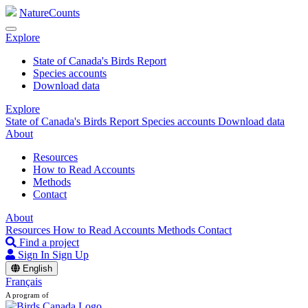
NatureCounts
Explore
State of Canada's Birds Report
Species accounts
Download data
Explore
State of Canada's Birds Report
Species accounts
Download data
About
Resources
How to Read Accounts
Methods
Contact
About
Resources
How to Read Accounts
Methods
Contact
Find a project
Sign In
Sign Up
English
Français
A program of