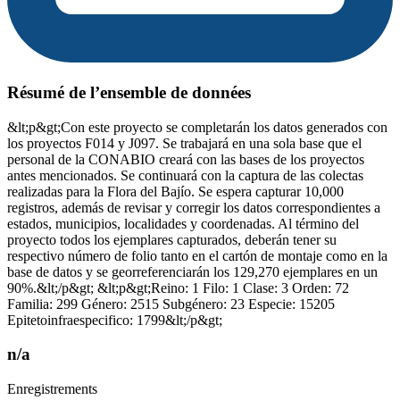
Résumé de l’ensemble de données
&lt;p&gt;Con este proyecto se completarán los datos generados con
los proyectos F014 y J097. Se trabajará en una sola base que el
personal de la CONABIO creará con las bases de los proyectos
antes mencionados. Se continuará con la captura de las colectas
realizadas para la Flora del Bajío. Se espera capturar 10,000
registros, además de revisar y corregir los datos correspondientes a
estados, municipios, localidades y coordenadas. Al término del
proyecto todos los ejemplares capturados, deberán tener su
respectivo número de folio tanto en el cartón de montaje como en la
base de datos y se georreferenciarán los 129,270 ejemplares en un
90%.&lt;/p&gt; &lt;p&gt;Reino: 1 Filo: 1 Clase: 3 Orden: 72
Familia: 299 Género: 2515 Subgénero: 23 Especie: 15205
Epitetoinfraespecifico: 1799&lt;/p&gt;
n/a
Enregistrements