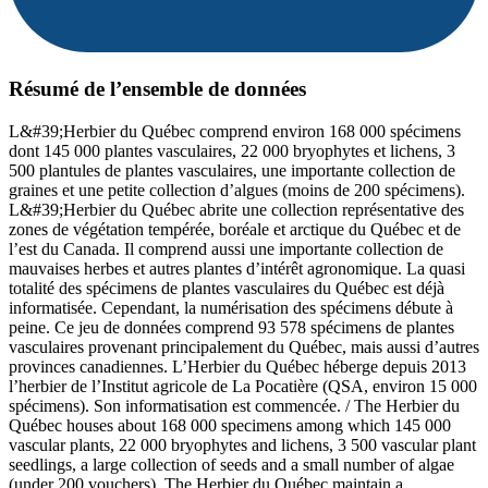
Résumé de l’ensemble de données
L&#39;Herbier du Québec comprend environ 168 000 spécimens
dont 145 000 plantes vasculaires, 22 000 bryophytes et lichens, 3
500 plantules de plantes vasculaires, une importante collection de
graines et une petite collection d’algues (moins de 200 spécimens).
L&#39;Herbier du Québec abrite une collection représentative des
zones de végétation tempérée, boréale et arctique du Québec et de
l’est du Canada. Il comprend aussi une importante collection de
mauvaises herbes et autres plantes d’intérêt agronomique. La quasi
totalité des spécimens de plantes vasculaires du Québec est déjà
informatisée. Cependant, la numérisation des spécimens débute à
peine. Ce jeu de données comprend 93 578 spécimens de plantes
vasculaires provenant principalement du Québec, mais aussi d’autres
provinces canadiennes. L’Herbier du Québec héberge depuis 2013
l’herbier de l’Institut agricole de La Pocatière (QSA, environ 15 000
spécimens). Son informatisation est commencée. / The Herbier du
Québec houses about 168 000 specimens among which 145 000
vascular plants, 22 000 bryophytes and lichens, 3 500 vascular plant
seedlings, a large collection of seeds and a small number of algae
(under 200 vouchers). The Herbier du Québec maintain a