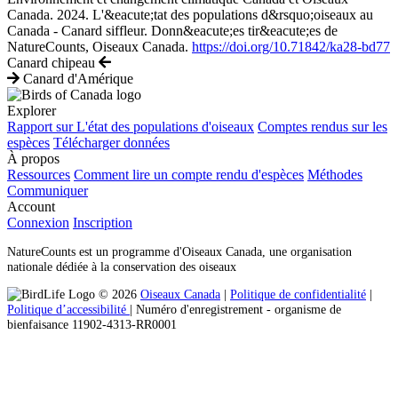
Canada. 2024. L'&eacute;tat des populations d&rsquo;oiseaux au
Canada - Canard siffleur. Donn&eacute;es tir&eacute;es de
NatureCounts, Oiseaux Canada.
https://doi.org/10.71842/ka28-bd77
Canard chipeau
Canard d'Amérique
Explorer
Rapport sur L'état des populations d'oiseaux
Comptes rendus sur les
espèces
Télécharger données
À propos
Ressources
Comment lire un compte rendu d'espèces
Méthodes
Communiquer
Account
Connexion
Inscription
NatureCounts est un programme d'Oiseaux Canada, une organisation
nationale dédiée à la conservation des oiseaux
© 2026
Oiseaux Canada
|
Politique de confidentialité
|
Politique d’accessibilité
| Numéro d'enregistrement ‐ organisme de
bienfaisance 11902-4313-RR0001