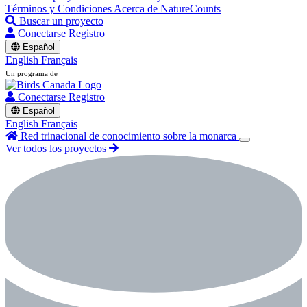
Términos y Condiciones
Acerca de NatureCounts
Buscar un proyecto
Conectarse
Registro
Español
English
Français
Un programa de
Conectarse
Registro
Español
English
Français
Red trinacional de conocimiento sobre la monarca
Ver todos los proyectos