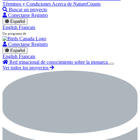
Términos y Condiciones
Acerca de NatureCounts
Buscar un proyecto
Conectarse
Registro
Español
English
Français
Un programa de
Conectarse
Registro
Español
English
Français
Red trinacional de conocimiento sobre la monarca
Ver todos los proyectos