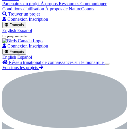
Partenaires du projet
À propos
Ressources
Communiquer
Conditions d'utilisation
À propos de NatureCounts
Trouver un projet
Connexion
Inscription
Français
English
Español
Un programme de
Connexion
Inscription
Français
English
Español
Réseau trinational de connaissances sur le monarque
Voir tous les projets