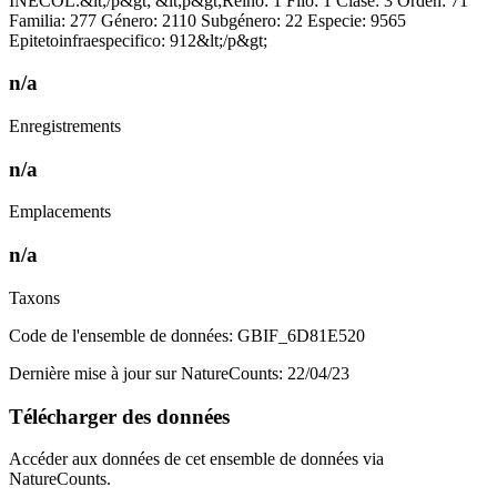
INECOL.&lt;/p&gt; &lt;p&gt;Reino: 1 Filo: 1 Clase: 3 Orden: 71
Familia: 277 Género: 2110 Subgénero: 22 Especie: 9565
Epitetoinfraespecifico: 912&lt;/p&gt;
n/a
Enregistrements
n/a
Emplacements
n/a
Taxons
Code de l'ensemble de données: GBIF_6D81E520
Dernière mise à jour sur NatureCounts: 22/04/23
Télécharger des données
Accéder aux données de cet ensemble de données via
NatureCounts.