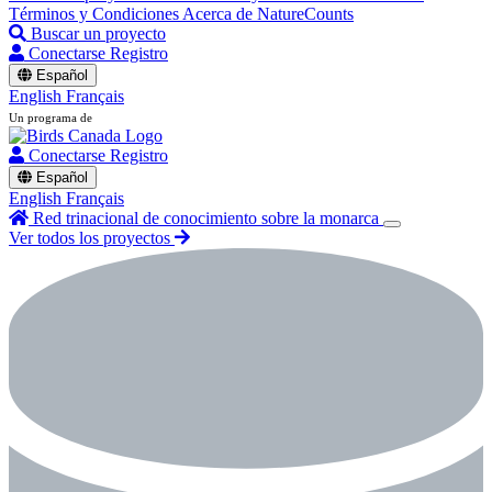
Términos y Condiciones
Acerca de NatureCounts
Buscar un proyecto
Conectarse
Registro
Español
English
Français
Un programa de
Conectarse
Registro
Español
English
Français
Red trinacional de conocimiento sobre la monarca
Ver todos los proyectos