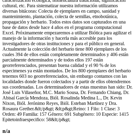
caracterización ecológica, nomenclatura tradicional, significación
cultural, etc. Para sistematizar nuestra información utilizamos
diversas bitácoras: Colecta de ejemplares en campo, sanidad y
mantenimiento, plantación, colecta de semillas, etnobotánica,
propagación y herbario. Todos estos datos son capturados en una
base de datos desde hace 4 años en el programa computacional
Excel. Próximamente empezaremos a utilizar Biótica para agilizar el
manejo de la información y hacerla más accesible para los
investigadores de otras instituciones y para el público en general.
Actualmente la colección del herbario tiene 800 ejemplares de los
cuales 394 de ellos están completamente determinados y 406 están
parcialmente determinados y de todos ellos 197 están
georreferenciados, presentan buena calidad y el 90 % de los
especimenes ya están montados. De los 800 ejemplares del herbario
tenemos 603 no georreferenciados, sin embargo contamos con las
localidades donde fueron colectados y a partir de ellos obtendremos
sus coordenadas. Los determinadores de estas muestras han sido: Dr.
José Luis Villaseñor, M.C. Mario Sousa, Dr. Fernando Chiang, Dr.
Abisaí García Mendoza, Biól. Rosalinda Medina L., Dr. Kevin
Nixon, Biól. Jerónimo Reyes, Biól. Esteban Martínez y Dra.
Rosaura Grether.&lt;/p&gt; &lt;p&gt;Reino: 1 Filo: 1 Clase: 3
Orden: 49 Familia: 157 Género: 691 Subgénero: 10 Especie: 1415
Epitetoinfraespecifico: 58&lt;/p&gt;
n/a