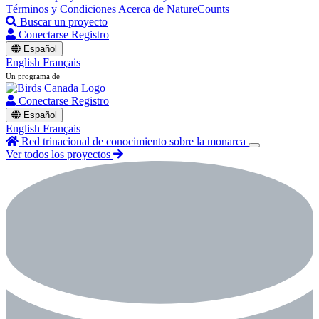
Términos y Condiciones
Acerca de NatureCounts
Buscar un proyecto
Conectarse
Registro
Español
English
Français
Un programa de
Conectarse
Registro
Español
English
Français
Red trinacional de conocimiento sobre la monarca
Ver todos los proyectos