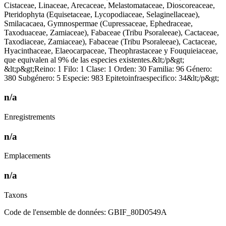
Cistaceae, Linaceae, Arecaceae, Melastomataceae, Dioscoreaceae,
Pteridophyta (Equisetaceae, Lycopodiaceae, Selaginellaceae),
Smilacacaea, Gymnospermae (Cupressaceae, Ephedraceae,
Taxoduaceae, Zamiaceae), Fabaceae (Tribu Psoraleeae), Cactaceae,
Taxodiaceae, Zamiaceae), Fabaceae (Tribu Psoraleeae), Cactaceae,
Hyacinthaceae, Elaeocarpaceae, Theophrastaceae y Fouquieiaceae,
que equivalen al 9% de las especies existentes.&lt;/p&gt;
&lt;p&gt;Reino: 1 Filo: 1 Clase: 1 Orden: 30 Familia: 96 Género:
380 Subgénero: 5 Especie: 983 Epitetoinfraespecifico: 34&lt;/p&gt;
n/a
Enregistrements
n/a
Emplacements
n/a
Taxons
Code de l'ensemble de données: GBIF_80D0549A