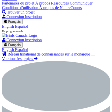
Partenaires du projet
À propos
Ressources
Communiquer
Conditions d'utilisation
À propos de NatureCounts
Trouver un projet
Connexion
Inscription
Français
English
Español
Un programme de
Connexion
Inscription
Français
English
Español
Réseau trinational de connaissances sur le monarque
Voir tous les projets