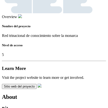
Overview
Nombre del proyecto
Red trinacional de conocimiento sobre la monarca
Nivel de acceso
5
Learn More
Visit the project website to learn more or get involved.
Sitio web del proyecto
About
n/a