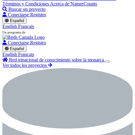
Términos y Condiciones
Acerca de NatureCounts
Buscar un proyecto
Conectarse
Registro
Español
English
Français
Un programa de
Conectarse
Registro
Español
English
Français
Red trinacional de conocimiento sobre la monarca
Ver todos los proyectos