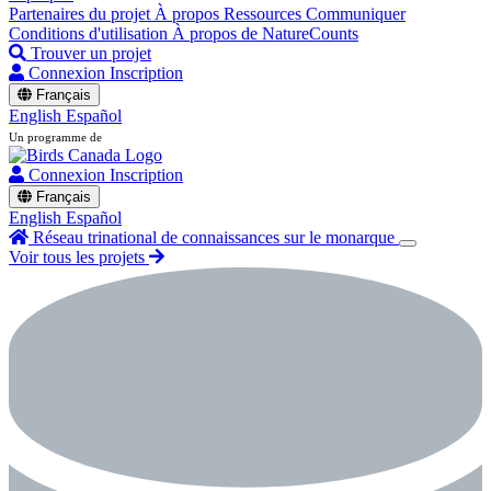
Partenaires du projet
À propos
Ressources
Communiquer
Conditions d'utilisation
À propos de NatureCounts
Trouver un projet
Connexion
Inscription
Français
English
Español
Un programme de
Connexion
Inscription
Français
English
Español
Réseau trinational de connaissances sur le monarque
Voir tous les projets