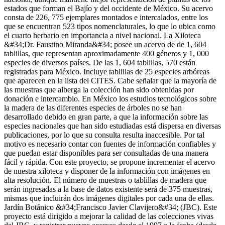
estados que forman el Bajío y del occidente de México. Su acervo
consta de 226, 775 ejemplares montados e intercalados, entre los
que se encuentran 523 tipos nomenclaturales, lo que lo ubica como
el cuarto herbario en importancia a nivel nacional. La Xiloteca
&#34;Dr. Faustino Miranda&#34; posee un acervo de de 1, 604
tablillas, que representan aproximadamente 400 géneros y 1, 000
especies de diversos países. De las 1, 604 tablillas, 570 están
registradas para México. Incluye tablillas de 25 especies arbóreas
que aparecen en la lista del CITES. Cabe señalar que la mayoría de
las muestras que alberga la colección han sido obtenidas por
donación e intercambio. En México los estudios tecnológicos sobre
la madera de las diferentes especies de árboles no se han
desarrollado debido en gran parte, a que la información sobre las
especies nacionales que han sido estudiadas está dispersa en diversas
publicaciones, por lo que su consulta resulta inaccesible. Por tal
motivo es necesario contar con fuentes de información confiables y
que puedan estar disponibles para ser consultadas de una manera
fácil y rápida. Con este proyecto, se propone incrementar el acervo
de nuestra xiloteca y disponer de la información con imágenes en
alta resolución. El número de muestras o tablillas de madera que
serán ingresadas a la base de datos existente será de 375 muestras,
mismas que incluirán dos imágenes digitales por cada una de ellas.
Jardín Botánico &#34;Francisco Javier Clavijero&#34; (JBC). Este
proyecto está dirigido a mejorar la calidad de las colecciones vivas