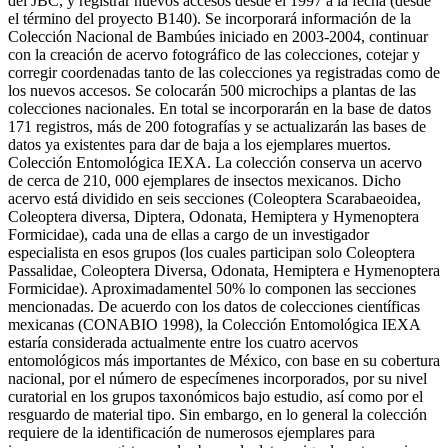
del JBC, y registrar nuevos accesos desde el 1997 a la fecha (desde
el término del proyecto B140). Se incorporará información de la
Colección Nacional de Bambúes iniciado en 2003-2004, continuar
con la creación de acervo fotográfico de las colecciones, cotejar y
corregir coordenadas tanto de las colecciones ya registradas como de
los nuevos accesos. Se colocarán 500 microchips a plantas de las
colecciones nacionales. En total se incorporarán en la base de datos
171 registros, más de 200 fotografías y se actualizarán las bases de
datos ya existentes para dar de baja a los ejemplares muertos.
Colección Entomológica IEXA. La colección conserva un acervo
de cerca de 210, 000 ejemplares de insectos mexicanos. Dicho
acervo está dividido en seis secciones (Coleoptera Scarabaeoidea,
Coleoptera diversa, Diptera, Odonata, Hemiptera y Hymenoptera
Formicidae), cada una de ellas a cargo de un investigador
especialista en esos grupos (los cuales participan solo Coleoptera
Passalidae, Coleoptera Diversa, Odonata, Hemiptera e Hymenoptera
Formicidae). Aproximadamentel 50% lo componen las secciones
mencionadas. De acuerdo con los datos de colecciones científicas
mexicanas (CONABIO 1998), la Colección Entomológica IEXA
estaría considerada actualmente entre los cuatro acervos
entomológicos más importantes de México, con base en su cobertura
nacional, por el número de especímenes incorporados, por su nivel
curatorial en los grupos taxonómicos bajo estudio, así como por el
resguardo de material tipo. Sin embargo, en lo general la colección
requiere de la identificación de numerosos ejemplares para