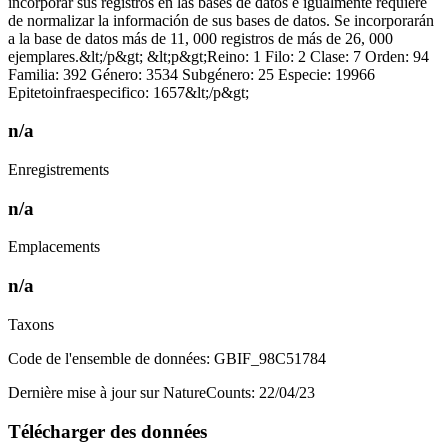
incorporar sus registros en las bases de datos e igualmente requiere
de normalizar la información de sus bases de datos. Se incorporarán
a la base de datos más de 11, 000 registros de más de 26, 000
ejemplares.&lt;/p&gt; &lt;p&gt;Reino: 1 Filo: 2 Clase: 7 Orden: 94
Familia: 392 Género: 3534 Subgénero: 25 Especie: 19966
Epitetoinfraespecifico: 1657&lt;/p&gt;
n/a
Enregistrements
n/a
Emplacements
n/a
Taxons
Code de l'ensemble de données: GBIF_98C51784
Dernière mise à jour sur NatureCounts: 22/04/23
Télécharger des données