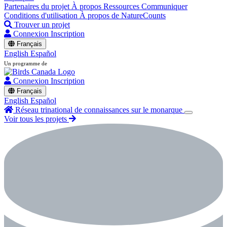
Partenaires du projet
À propos
Ressources
Communiquer
Conditions d'utilisation
À propos de NatureCounts
Trouver un projet
Connexion
Inscription
Français
English
Español
Un programme de
Connexion
Inscription
Français
English
Español
Réseau trinational de connaissances sur le monarque
Voir tous les projets