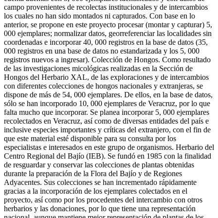
campo provenientes de recolectas institucionales y de intercambios
los cuales no han sido montados ni capturados. Con base en lo
anterior, se propone en este proyecto procesar (montar y capturar) 5,
000 ejemplares; normalizar datos, georreferenciar las localidades sin
coordenadas e incorporar 40, 000 registros en la base de datos (35,
000 registros en una base de datos no estandarizada y los 5, 000
registros nuevos a ingresar). Colección de Hongos. Como resultado
de las investigaciones micológicas realizadas en la Sección de
Hongos del Herbario XAL, de las exploraciones y de intercambios
con diferentes colecciones de hongos nacionales y extranjeras, se
dispone de más de 54, 000 ejemplares. De ellos, en la base de datos,
sólo se han incorporado 10, 000 ejemplares de Veracruz, por lo que
falta mucho que incorporar. Se planea incorporar 5, 000 ejemplares
recolectados en Veracruz, así como de diversas entidades del país e
inclusive especies importantes y críticas del extranjero, con el fin de
que este material esté disponible para su consulta por los
especialistas e interesados en este grupo de organismos. Herbario del
Centro Regional del Bajío (IEB). Se fundó en 1985 con la finalidad
de resguardar y conservar las colecciones de plantas obtenidas
durante la preparación de la Flora del Bajío y de Regiones
Adyacentes. Sus colecciones se han incrementado rápidamente
gracias a la incorporación de los ejemplares colectados en el
proyecto, así como por los procedentes del intercambio con otros
herbarios y las donaciones, por lo que tiene una representación
nacional, aunque mantiene mejor representación de plantas de los