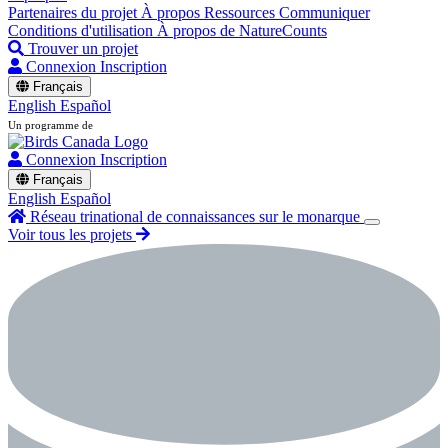
Partenaires du projet
À propos
Ressources
Communiquer
Conditions d'utilisation
À propos de NatureCounts
Trouver un projet
Connexion
Inscription
Français
English
Español
Un programme de
Connexion
Inscription
Français
English
Español
Réseau trinational de connaissances sur le monarque
Voir tous les projets