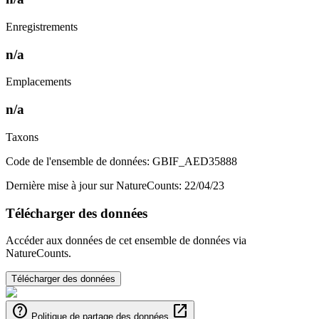
Enregistrements
n/a
Emplacements
n/a
Taxons
Code de l'ensemble de données: GBIF_AED35888
Dernière mise à jour sur NatureCounts: 22/04/23
Télécharger des données
Accéder aux données de cet ensemble de données via
NatureCounts.
Télécharger des données
help
open_in_new
Politique de partage des données