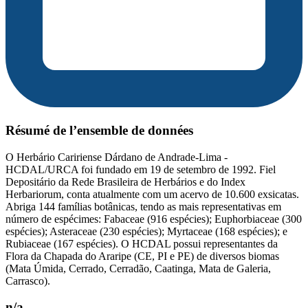
Résumé de l’ensemble de données
O Herbário Caririense Dárdano de Andrade-Lima -
HCDAL/URCA foi fundado em 19 de setembro de 1992. Fiel
Depositário da Rede Brasileira de Herbários e do Index
Herbariorum, conta atualmente com um acervo de 10.600 exsicatas.
Abriga 144 famílias botânicas, tendo as mais representativas em
número de espécimes: Fabaceae (916 espécies); Euphorbiaceae (300
espécies); Asteraceae (230 espécies); Myrtaceae (168 espécies); e
Rubiaceae (167 espécies). O HCDAL possui representantes da
Flora da Chapada do Araripe (CE, PI e PE) de diversos biomas
(Mata Úmida, Cerrado, Cerradão, Caatinga, Mata de Galeria,
Carrasco).
n/a