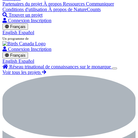
Partenaires du projet
À propos
Ressources
Communiquer
Conditions d'utilisation
À propos de NatureCounts
Trouver un projet
Connexion
Inscription
Français
English
Español
Un programme de
Connexion
Inscription
Français
English
Español
Réseau trinational de connaissances sur le monarque
Voir tous les projets