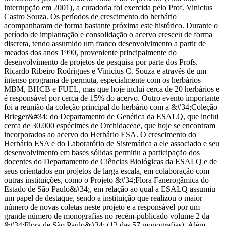
interrupção em 2001), a curadoria foi exercida pelo Prof. Vinicius
Castro Souza. Os períodos de crescimento do herbário
acompanharam de forma bastante próxima este histórico. Durante o
período de implantação e consolidação o acervo cresceu de forma
discreta, tendo assumido um franco desenvolvimento a partir de
meados dos anos 1990, proveniente principalmente do
desenvolvimento de projetos de pesquisa por parte dos Profs.
Ricardo Ribeiro Rodrigues e Vinicius C. Souza e através de um
intenso programa de permuta, especialmente com os herbários
MBM, BHCB e FUEL, mas que hoje inclui cerca de 20 herbários e
é responsável por cerca de 15% do acervo. Outro evento importante
foi a reunião da coleção principal do herbário com a &#34;Coleção
Brieger&#34; do Departamento de Genética da ESALQ, que inclui
cerca de 30.000 espécimes de Orchidaceae, que hoje se encontram
incorporados ao acervo do Herbário ESA. O crescimento do
Herbário ESA e do Laboratório de Sistemática a ele associado e seu
desenvolvimento em bases sólidas permitiu a participação dos
docentes do Departamento de Ciências Biológicas da ESALQ e de
seus orientados em projetos de larga escala, em colaboração com
outras instituições, como o Projeto &#34;Flora Fanerogâmica do
Estado de São Paulo&#34;, em relação ao qual a ESALQ assumiu
um papel de destaque, sendo a instituição que realizou o maior
número de novas coletas neste projeto e a responsável por um
grande número de monografias no recém-publicado volume 2 da
&#34;Flora de São Paulo&#34; (12 das 57 monografias). Além