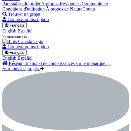
Partenaires du projet
À propos
Ressources
Communiquer
Conditions d'utilisation
À propos de NatureCounts
Trouver un projet
Connexion
Inscription
Français
English
Español
Un programme de
Connexion
Inscription
Français
English
Español
Réseau trinational de connaissances sur le monarque
Voir tous les projets