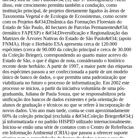
disso, este crescimento permitiu também a condução, como
instituição principal, de projetos diretamente ligados às áreas de
Taxonomia Vegetal e de Ecologia de Ecossistemas, como ocorre
com os Projetos &#34;Dinâmica das Formações Florestais do
Estado de São Paulo, 40 hectares de Parcelas Permanentes&#34;
(temático FAPESP) e &#34;Diversificação e Regionalização das
Matrizes de Árvores Nativas do Estado de São Paulo&#34; (apoio
FNMA). Hoje o Herbário ESA apresenta cerca de 120.000
espécimes (cerca de 90.000 da coleção principal e cerca de 30.000
da Coleção Brieger), correspondendo ao quarto maior acervo do
Estado de São, o que é digno de nota, considerando o histórico
recente deste herbário. A partir de 1997, a maior parte das etiquetas
dos espécimes passou a ser confeccionada a partir de um modelo
único de banco de dados, o que permitiu uma padronização que
viabilizaria no futuro o processo de informatização. Em 2002 este
processo se iniciou, a partir da iniciativa voluntária de uma pós-
graduanda, Juliana de Paula Souza, que se responsabilizou pela
unificação dos bancos de dados existentes e pela orientação de
alunos de graduação e técnicos no que se refere à incorporação de
novos dados. Um ano mais tarde, conta-se com aproximadamente
60% da coleção principal (excluída a &#34;Coleção Brieger&#34;)
já informatizada e no padrão HISPID utilizado internacionalmente.
Iniciou-se então uma série de contatos com o Centro de Referências
em Informação Ambiental (CRIA) que passou a oferecer suporte