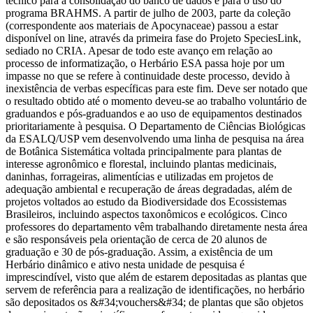
técnico para a consolidação do banco de dados e para o uso do
programa BRAHMS. A partir de julho de 2003, parte da coleção
(correspondente aos materiais de Apocynaceae) passou a estar
disponível on line, através da primeira fase do Projeto SpeciesLink,
sediado no CRIA. Apesar de todo este avanço em relação ao
processo de informatização, o Herbário ESA passa hoje por um
impasse no que se refere à continuidade deste processo, devido à
inexistência de verbas específicas para este fim. Deve ser notado que
o resultado obtido até o momento deveu-se ao trabalho voluntário de
graduandos e pós-graduandos e ao uso de equipamentos destinados
prioritariamente à pesquisa. O Departamento de Ciências Biológicas
da ESALQ/USP vem desenvolvendo uma linha de pesquisa na área
de Botânica Sistemática voltada principalmente para plantas de
interesse agronômico e florestal, incluindo plantas medicinais,
daninhas, forrageiras, alimentícias e utilizadas em projetos de
adequação ambiental e recuperação de áreas degradadas, além de
projetos voltados ao estudo da Biodiversidade dos Ecossistemas
Brasileiros, incluindo aspectos taxonômicos e ecológicos. Cinco
professores do departamento vêm trabalhando diretamente nesta área
e são responsáveis pela orientação de cerca de 20 alunos de
graduação e 30 de pós-graduação. Assim, a existência de um
Herbário dinâmico e ativo nesta unidade de pesquisa é
imprescindível, visto que além de estarem depositadas as plantas que
servem de referência para a realização de identificações, no herbário
são depositados os &#34;vouchers&#34; de plantas que são objetos