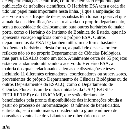
de experimentações científicas, conforme tem sido requerido para
publicação de trabalhos científicos. O Herbário ESA tem a cada dia
tido um papel mais importante nesta linha, já que a ampliação do
acervo e a visita freqüente de especialistas têm tornado possível que
a maioria das identificações seja realizada no próprio departamento,
sem a necessidade de deslocamento para outros herbários de maior
porte, como o Herbário do Instituto de Botânica do Estado, que não
apresenta vocação agrícola como o próprio ESA. Outros
departamentos da ESALQ também utilizam de forma bastante
freqüente o herbário e, desta forma, a qualidade deste setor tem
reflexos não só no próprio Departamento de Ciências Biológicas,
mas para a ESALQ como um todo. Atualmente cerca de 55 projetos
estão em andamento utilizando o acervo do Herbário ESA, a
maioria dos quais relacionados a temas de dissertações e teses
incluindo 11 diferentes orientadores, coordenadores ou supervisores,
provenientes do próprio Departamento de Ciências Biológicas ou de
outros Departamentos da ESALQ, como o Departamento de
Ciências Florestais ou de outras unidades da USP (IB/USP e
FFCLRP/USP) e da UNICAMP, que serão diretamente
beneficiados pela pronta disponibilidade das informações obtida a
partir do processo de informatização. O número de beneficiados,
entretanto, será muito maior, considerando o grande número de
consultas eventuais e de visitantes que o herbário recebe.
n/a