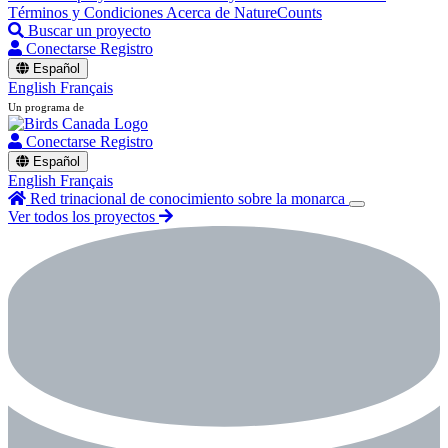
Términos y Condiciones
Acerca de NatureCounts
Buscar un proyecto
Conectarse
Registro
Español
English
Français
Un programa de
Conectarse
Registro
Español
English
Français
Red trinacional de conocimiento sobre la monarca
Ver todos los proyectos