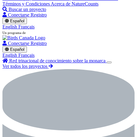
Términos y Condiciones
Acerca de NatureCounts
Buscar un proyecto
Conectarse
Registro
Español
English
Français
Un programa de
Conectarse
Registro
Español
English
Français
Red trinacional de conocimiento sobre la monarca
Ver todos los proyectos