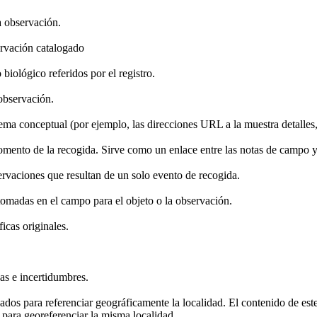
la observación.
ervación catalogado
biológico referidos por el registro.
observación.
ema conceptual (por ejemplo, las direcciones URL a la muestra detalles, 
momento de la recogida. Sirve como un enlace entre las notas de campo y 
ervaciones que resultan de un solo evento de recogida.
 tomadas en el campo para el objeto o la observación.
icas originales.
as e incertidumbres.
zados para referenciar geográficamente la localidad. El contenido de est
 para georeferenciar la misma localidad.