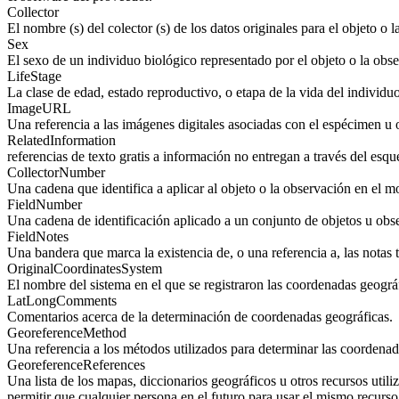
Collector
El nombre (s) del colector (s) de los datos originales para el objeto o 
Sex
El sexo de un individuo biológico representado por el objeto o la obs
LifeStage
La clase de edad, estado reproductivo, o etapa de la vida del individuo 
ImageURL
Una referencia a las imágenes digitales asociadas con el espécimen u 
RelatedInformation
referencias de texto gratis a información no entregan a través del esqu
CollectorNumber
Una cadena que identifica a aplicar al objeto o la observación en el 
FieldNumber
Una cadena de identificación aplicado a un conjunto de objetos u obs
FieldNotes
Una bandera que marca la existencia de, o una referencia a, las notas
OriginalCoordinatesSystem
El nombre del sistema en el que se registraron las coordenadas geográf
LatLongComments
Comentarios acerca de la determinación de coordenadas geográficas.
GeoreferenceMethod
Una referencia a los métodos utilizados para determinar las coordenad
GeoreferenceReferences
Una lista de los mapas, diccionarios geográficos u otros recursos utili
permitir que cualquier persona en el futuro para usar el mismo recurso