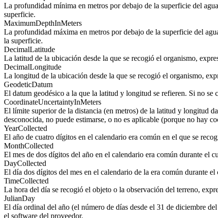
La profundidad mínima en metros por debajo de la superficie del agua a
superficie.
MaximumDepthInMeters
La profundidad máxima en metros por debajo de la superficie del agua a
la superficie.
DecimalLatitude
La latitud de la ubicación desde la que se recogió el organismo, expr
DecimalLongitude
La longitud de la ubicación desde la que se recogió el organismo, ex
GeodeticDatum
El datum geodésico a la que la latitud y longitud se refieren. Si no se
CoordinateUncertaintyInMeters
El límite superior de la distancia (en metros) de la latitud y longitud
desconocida, no puede estimarse, o no es aplicable (porque no hay co
YearCollected
El año de cuatro dígitos en el calendario era común en el que se reco
MonthCollected
El mes de dos dígitos del año en el calendario era común durante el c
DayCollected
El día dos dígitos del mes en el calendario de la era común durante el
TimeCollected
La hora del día se recogió el objeto o la observación del terreno, ex
JulianDay
El día ordinal del año (el número de días desde el 31 de diciembre del
el software del proveedor.