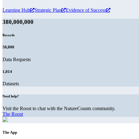
Learning Hub
Strategic Plan
Evidence of Success
380,000,000
Records
58,000
Data Requests
1,014
Datasets
Need help?
Visit the Roost to chat with the NatureCounts community.
The Roost
The App