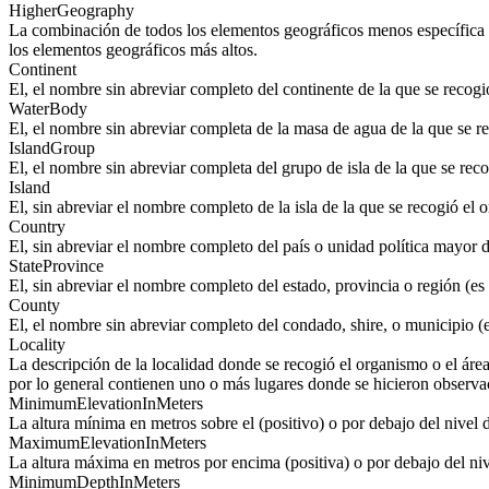
HigherGeography
La combinación de todos los elementos geográficos menos específica q
los elementos geográficos más altos.
Continent
El, el nombre sin abreviar completo del continente de la que se recogi
WaterBody
El, el nombre sin abreviar completa de la masa de agua de la que se r
IslandGroup
El, el nombre sin abreviar completa del grupo de isla de la que se rec
Island
El, sin abreviar el nombre completo de la isla de la que se recogió el 
Country
El, sin abreviar el nombre completo del país o unidad política mayor d
StateProvince
El, sin abreviar el nombre completo del estado, provincia o región (es 
County
El, el nombre sin abreviar completo del condado, shire, o municipio (
Locality
La descripción de la localidad donde se recogió el organismo o el áre
por lo general contienen uno o más lugares donde se hicieron observaci
MinimumElevationInMeters
La altura mínima en metros sobre el (positivo) o por debajo del nivel d
MaximumElevationInMeters
La altura máxima en metros por encima (positiva) o por debajo del nive
MinimumDepthInMeters