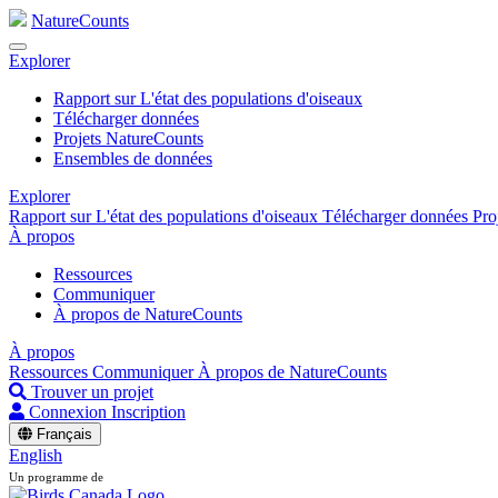
NatureCounts
Explorer
Rapport sur L'état des populations d'oiseaux
Télécharger données
Projets NatureCounts
Ensembles de données
Explorer
Rapport sur L'état des populations d'oiseaux
Télécharger données
Pro
À propos
Ressources
Communiquer
À propos de NatureCounts
À propos
Ressources
Communiquer
À propos de NatureCounts
Trouver un projet
Connexion
Inscription
Français
English
Un programme de