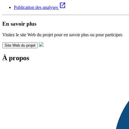
open_in_new
Publication des analyses
En savoir plus
Visitez le site Web du projet pour en savoir plus ou pour participer.
Site Web du projet
À propos