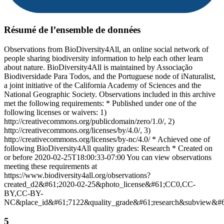
Résumé de l’ensemble de données
Observations from BioDiversity4All, an online social network of
people sharing biodiversity information to help each other learn
about nature. BioDiversity4All is maintained by Associação
Biodiversidade Para Todos, and the Portuguese node of iNaturalist,
a joint initiative of the California Academy of Sciences and the
National Geographic Society. Observations included in this archive
met the following requirements: * Published under one of the
following licenses or waivers: 1)
http://creativecommons.org/publicdomain/zero/1.0/, 2)
http://creativecommons.org/licenses/by/4.0/, 3)
http://creativecommons.org/licenses/by-nc/4.0/ * Achieved one of
following BioDiversity4All quality grades: Research * Created on
or before 2020-02-25T18:00:33-07:00 You can view observations
meeting these requirements at
https://www.biodiversity4all.org/observations?
created_d2&#61;2020-02-25&photo_license&#61;CC0,CC-
BY,CC-BY-
NC&place_id&#61;7122&quality_grade&#61;research&subview&#61
5