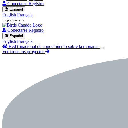
Conectarse
Registro
Español
English
Français
Un programa de
Conectarse
Registro
Español
English
Français
Red trinacional de conocimiento sobre la monarca
Ver todos los proyectos