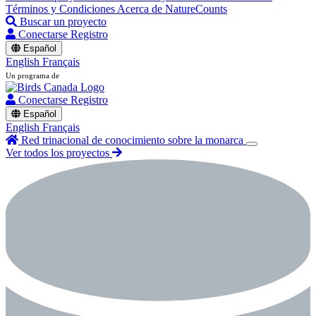
Términos y Condiciones
Acerca de NatureCounts
Buscar un proyecto
Conectarse
Registro
Español
English
Français
Un programa de
Conectarse
Registro
Español
English
Français
Red trinacional de conocimiento sobre la monarca
Ver todos los proyectos