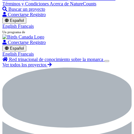
Términos y Condiciones
Acerca de NatureCounts
Buscar un proyecto
Conectarse
Registro
Español
English
Français
Un programa de
Conectarse
Registro
Español
English
Français
Red trinacional de conocimiento sobre la monarca
Ver todos los proyectos