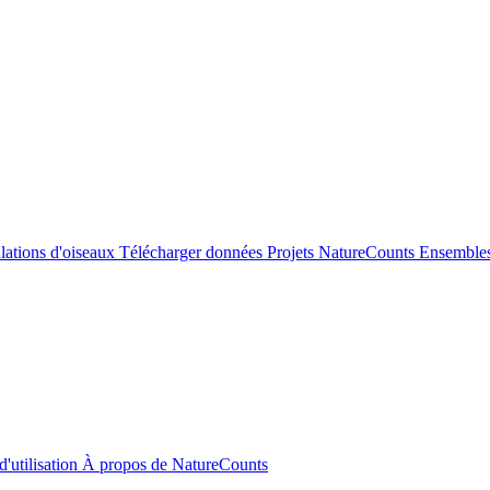
ulations d'oiseaux
Télécharger données
Projets NatureCounts
Ensembles
d'utilisation
À propos de NatureCounts