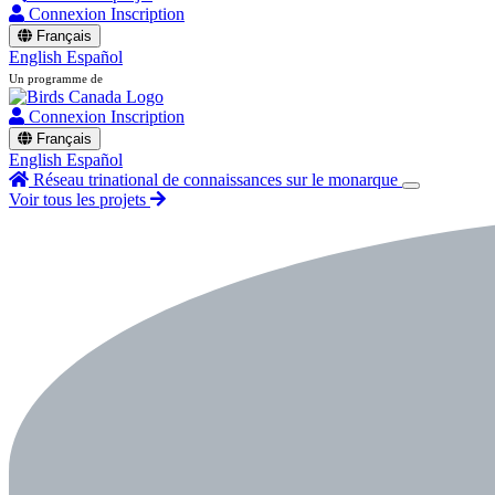
Connexion
Inscription
Français
English
Español
Un programme de
Connexion
Inscription
Français
English
Español
Réseau trinational de connaissances sur le monarque
Voir tous les projets