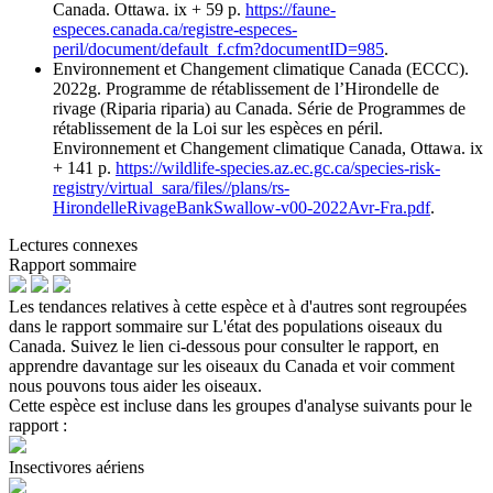
Canada. Ottawa. ix + 59 p.
https://faune-
especes.canada.ca/registre-especes-
peril/document/default_f.cfm?documentID=985
.
Environnement et Changement climatique Canada (ECCC).
2022g. Programme de rétablissement de l’Hirondelle de
rivage (Riparia riparia) au Canada. Série de Programmes de
rétablissement de la Loi sur les espèces en péril.
Environnement et Changement climatique Canada, Ottawa. ix
+ 141 p.
https://wildlife-species.az.ec.gc.ca/species-risk-
registry/virtual_sara/files//plans/rs-
HirondelleRivageBankSwallow-v00-2022Avr-Fra.pdf
.
Lectures connexes
Rapport sommaire
Les tendances relatives à cette espèce et à d'autres sont regroupées
dans le rapport sommaire sur L'état des populations oiseaux du
Canada. Suivez le lien ci-dessous pour consulter le rapport, en
apprendre davantage sur les oiseaux du Canada et voir comment
nous pouvons tous aider les oiseaux.
Cette espèce est incluse dans les groupes d'analyse suivants pour le
rapport :
Insectivores aériens