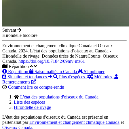
Suivant
Hirondelle bicolore
Environnement et changement climatique Canada et Oiseaux
Canada. 2024. L'état des populations d’oiseaux au Canada -
Hirondelle de rivage. Données tirées de NatureCounts, Oiseaux
Canada.
https://doi.org/10.71842/09mv-mz61
Répartition
Répartition
Saisonnalité au Canada
S'impliquer
Situation et tendances
Plus d'espèces
Méthodes
Remerciements
Comment lire ce compte-rendu
L'état des populations d'oiseaux du Canada
Liste des espèces
Hirondelle de rivage
L'état des populations d'oiseaux du Canada est présenté en
partenariat par
Environnement et changement climatique Canada
et
Oiseaux Canada
.