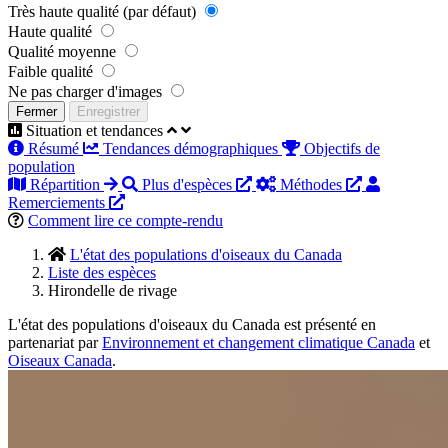
Très haute qualité (par défaut)
Haute qualité
Qualité moyenne
Faible qualité
Ne pas charger d'images
Fermer
Enregistrer
Situation et tendances
Résumé
Tendances démographiques
Objectifs de
population
Répartition
Plus d'espèces
Méthodes
Remerciements
Comment lire ce compte-rendu
L'état des populations d'oiseaux du Canada
Liste des espèces
Hirondelle de rivage
L'état des populations d'oiseaux du Canada est présenté en
partenariat par
Environnement et changement climatique Canada
et
Oiseaux Canada
.