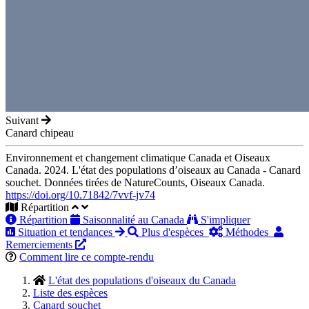
Suivant
Canard chipeau
Environnement et changement climatique Canada et Oiseaux
Canada. 2024. L'état des populations d’oiseaux au Canada - Canard
souchet. Données tirées de NatureCounts, Oiseaux Canada.
https://doi.org/10.71842/7vvf-jv74
Répartition
Répartition
Saisonnalité au Canada
S'impliquer
Situation et tendances
Plus d'espèces
Méthodes
Remerciements
Comment lire ce compte-rendu
L'état des populations d'oiseaux du Canada
Liste des espèces
Canard souchet