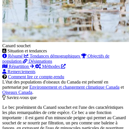
Canard souchet
Situation et tendances
Résumé
Tendances démographiques
Objectifs de
population
Désignations
Répartition
Méthodes
Remerciements
Comment lire ce compte-rendu
L'état des populations d'oiseaux du Canada est présenté en
partenariat par
Environnement et changement climatique Canada
et
Oiseaux Canada
.
Saviez-vous que
Le bec proéminent du Canard souchet est l'une des caractéristiques
les plus remarquables de cette espèce. Ce bec a une fonction
importante : il est garni d'un minuscule peigne qui permet au Canard
souchet de se nourrir par filtration, un peu comme une baleine à
fanons, en extrayant de l'eau de minuscules particules de nourriture.