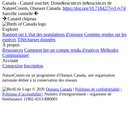
Canada - Canard souchet. Donn&eacute;es tir&eacute;es de
NatureCounts, Oiseaux Canada.
https://doi.org/10.71842/7vvf-jv74
Sarcelle cannelle
Canard chipeau
Explorer
Rapport sur L'état des populations d'oiseaux
Comptes rendus sur les
espèces
Télécharger données
À propos
Ressources
Comment lire un compte rendu d'espèces
Méthodes
Communiquer
Account
Connexion
Inscription
NatureCounts est un programme d'Oiseaux Canada, une organisation
nationale dédiée à la conservation des oiseaux
© 2026
Oiseaux Canada
|
Politique de confidentialité
|
Politique d’accessibilité
| Numéro d'enregistrement ‐ organisme de
bienfaisance 11902-4313-RR0001