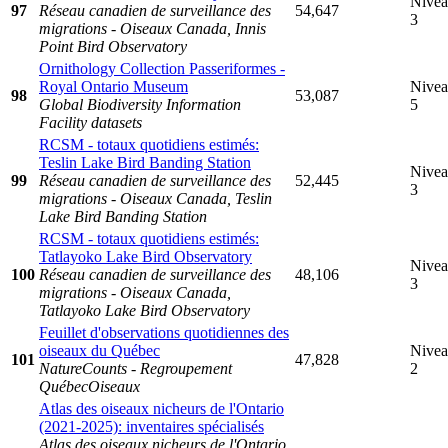
Nive
97
Réseau canadien de surveillance des
54,647
3
migrations - Oiseaux Canada, Innis
Point Bird Observatory
Ornithology Collection Passeriformes -
Royal Ontario Museum
Nive
98
53,087
Global Biodiversity Information
5
Facility datasets
RCSM - totaux quotidiens estimés:
Teslin Lake Bird Banding Station
Nive
99
Réseau canadien de surveillance des
52,445
3
migrations - Oiseaux Canada, Teslin
Lake Bird Banding Station
RCSM - totaux quotidiens estimés:
Tatlayoko Lake Bird Observatory
Nive
100
Réseau canadien de surveillance des
48,106
3
migrations - Oiseaux Canada,
Tatlayoko Lake Bird Observatory
Feuillet d'observations quotidiennes des
oiseaux du Québec
Nive
101
47,828
NatureCounts - Regroupement
2
QuébecOiseaux
Atlas des oiseaux nicheurs de l'Ontario
(2021-2025): inventaires spécialisés
Atlas des oiseaux nicheurs de l'Ontario