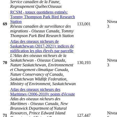
Service canadien de la Faune,
Regroupement QuébecOiseaux
RCSM - totaux quotidiens estimés:
Tommy Thompson Park Bird Research
Station
Nive
69
133,001
Réseau canadien de surveillance des
3
migrations - Oiseaux Canada, Tommy
Thompson Park Bird Research Station
Atlas des oiseaux nicheurs de
Saskatchewan (2017-2021): indices de
nidification les plus élevés par parcelle
L’Atlas des oiseaux nicheurs de la
Saskatchewan - Oiseaux Canada,
Nive
70
130,193
Nature Saskatchewan, Environnement
3
et Changement climatique Canada,
Nature Conservancy of Canada,
Saskatchewan Wildlife Federation,
Ministry of Environment, Saskatchewan
Atlas des oiseaux nicheurs des
Maritimes (2006-2010): points d'écoute
Atlas des oiseaux nicheurs des
Maritimes - Oiseaux Canada, New
Brunswick Department of Natural
Resources, Prince Edward Island
Nive
71
127,447