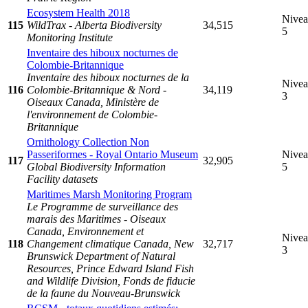
Ecosystem Health 2018
Nive
115
WildTrax - Alberta Biodiversity
34,515
5
Monitoring Institute
Inventaire des hiboux nocturnes de
Colombie-Britannique
Inventaire des hiboux nocturnes de la
Nive
116
Colombie-Britannique & Nord -
34,119
3
Oiseaux Canada, Ministère de
l'environnement de Colombie-
Britannique
Ornithology Collection Non
Passeriformes - Royal Ontario Museum
Nive
117
32,905
Global Biodiversity Information
5
Facility datasets
Maritimes Marsh Monitoring Program
Le Programme de surveillance des
marais des Maritimes - Oiseaux
Canada, Environnement et
Nive
118
Changement climatique Canada, New
32,717
3
Brunswick Department of Natural
Resources, Prince Edward Island Fish
and Wildlife Division, Fonds de fiducie
de la faune du Nouveau-Brunswick