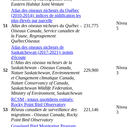
Eastern Habitat Joint Venture
Atlas des oiseaux nicheurs du Québec
(2010-2014): indices de nidification les
plus élevés par parcelle
Nive
51
Atlas des oiseaux nicheurs du Québec -
231,775
5
Oiseaux Canada, Service canadien de
la Faune, Regroupement
QuébecOiseaux
Atlas des oiseaux nicheurs de
Saskatchewan (2017-2021): points
d'écoute
L’Atlas des oiseaux nicheurs de la
Saskatchewan - Oiseaux Canada,
Nive
52
229,900
Nature Saskatchewan, Environnement
3
et Changement climatique Canada,
Nature Conservancy of Canada,
Saskatchewan Wildlife Federation,
Ministry of Environment, Saskatchewan
RCSM - totaux quotidiens estimés:
Rocky Point Bird Observatory
Nive
53
Réseau canadien de surveillance des
221,146
3
migrations - Oiseaux Canada, Rocky
Point Bird Observatory
Grassland Bird Monitoring Program