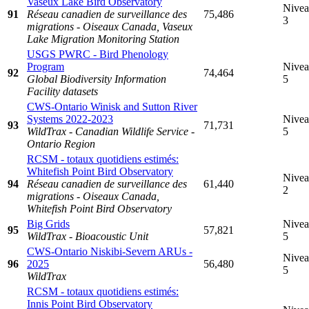
Vaseux Lake Bird Observatory
Nive
91
Réseau canadien de surveillance des
75,486
3
migrations - Oiseaux Canada, Vaseux
Lake Migration Monitoring Station
USGS PWRC - Bird Phenology
Program
Nive
92
74,464
Global Biodiversity Information
5
Facility datasets
CWS-Ontario Winisk and Sutton River
Systems 2022-2023
Nive
93
71,731
WildTrax - Canadian Wildlife Service -
5
Ontario Region
RCSM - totaux quotidiens estimés:
Whitefish Point Bird Observatory
Nive
94
Réseau canadien de surveillance des
61,440
2
migrations - Oiseaux Canada,
Whitefish Point Bird Observatory
Big Grids
Nive
95
57,821
WildTrax - Bioacoustic Unit
5
CWS-Ontario Niskibi-Severn ARUs -
Nive
96
2025
56,480
5
WildTrax
RCSM - totaux quotidiens estimés:
Innis Point Bird Observatory