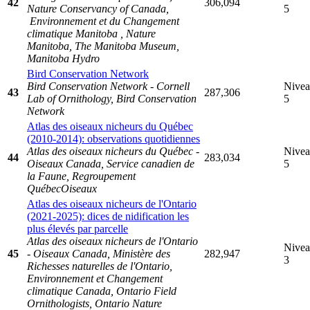
42
306,094
Nature Conservancy of Canada,
5
Environnement et du Changement
climatique Manitoba , Nature
Manitoba, The Manitoba Museum,
Manitoba Hydro
Bird Conservation Network
Bird Conservation Network - Cornell
Nive
43
287,306
Lab of Ornithology, Bird Conservation
5
Network
Atlas des oiseaux nicheurs du Québec
(2010-2014): observations quotidiennes
Atlas des oiseaux nicheurs du Québec -
Nive
44
283,034
Oiseaux Canada, Service canadien de
5
la Faune, Regroupement
QuébecOiseaux
Atlas des oiseaux nicheurs de l'Ontario
(2021-2025): dices de nidification les
plus élevés par parcelle
Atlas des oiseaux nicheurs de l'Ontario
Nive
45
- Oiseaux Canada, Ministère des
282,947
3
Richesses naturelles de l'Ontario,
Environnement et Changement
climatique Canada, Ontario Field
Ornithologists, Ontario Nature