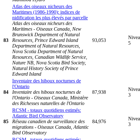
Atlas des oiseaux nicheurs des
Maritimes (1986-1990): indices de
nidification les plus élevés par parcelle
Atlas des oiseaux nicheurs des
Maritimes - Oiseaux Canada, New
Brunswick Department of Natural
Nive
83
Resources, Prince Edward Island
93,053
5
Department of Natural Resources,
Nova Scotia Department of Natural
Resources, Canadian Wildlife Service,
Nature NB, Nova Scotia Bird Society,
Natural History Society of Prince
Edward Island
Inventaire des hiboux nocturnes de
l'Ontario
Nive
84
Inventaire des hiboux nocturnes de
87,938
3
l'Ontario - Oiseaux Canada, Ministère
des Richesses naturelles de l'Ontario
RCSM - totaux quotidiens estimés:
Atlantic Bird Observatory
Nive
85
Réseau canadien de surveillance des
84,976
3
migrations - Oiseaux Canada, Atlantic
Bird Observatory
RCSM - totaux quotidiens estimés: