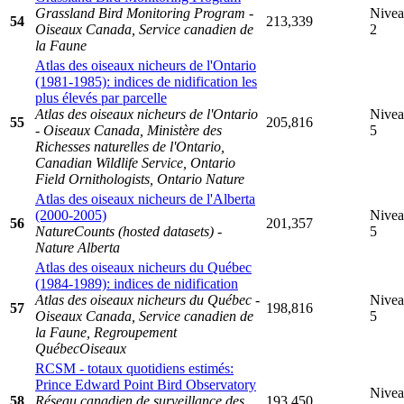
Grassland Bird Monitoring Program -
Nive
54
213,339
Oiseaux Canada, Service canadien de
2
la Faune
Atlas des oiseaux nicheurs de l'Ontario
(1981-1985): indices de nidification les
plus élevés par parcelle
Atlas des oiseaux nicheurs de l'Ontario
Nive
55
205,816
- Oiseaux Canada, Ministère des
5
Richesses naturelles de l'Ontario,
Canadian Wildlife Service, Ontario
Field Ornithologists, Ontario Nature
Atlas des oiseaux nicheurs de l'Alberta
(2000-2005)
Nive
56
201,357
NatureCounts (hosted datasets) -
5
Nature Alberta
Atlas des oiseaux nicheurs du Québec
(1984-1989): indices de nidification
Atlas des oiseaux nicheurs du Québec -
Nive
57
198,816
Oiseaux Canada, Service canadien de
5
la Faune, Regroupement
QuébecOiseaux
RCSM - totaux quotidiens estimés:
Prince Edward Point Bird Observatory
Nive
58
Réseau canadien de surveillance des
193,450