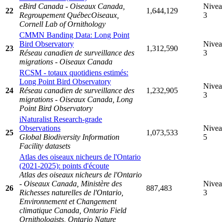
eBird Canada - Oiseaux Canada,
Nive
22
1,644,129
Regroupement QuébecOiseaux,
3
Cornell Lab of Ornithology
CMMN Banding Data: Long Point
Bird Observatory
Nive
23
1,312,590
Réseau canadien de surveillance des
3
migrations - Oiseaux Canada
RCSM - totaux quotidiens estimés:
Long Point Bird Observatory
Nive
24
Réseau canadien de surveillance des
1,232,905
3
migrations - Oiseaux Canada, Long
Point Bird Observatory
iNaturalist Research-grade
Observations
Nive
25
1,073,533
Global Biodiversity Information
5
Facility datasets
Atlas des oiseaux nicheurs de l'Ontario
(2021-2025): points d'écoute
Atlas des oiseaux nicheurs de l'Ontario
- Oiseaux Canada, Ministère des
Nive
26
887,483
Richesses naturelles de l'Ontario,
3
Environnement et Changement
climatique Canada, Ontario Field
Ornithologists, Ontario Nature