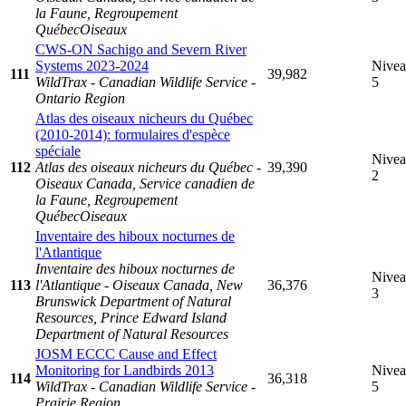
la Faune, Regroupement
QuébecOiseaux
CWS-ON Sachigo and Severn River
Systems 2023-2024
Nive
111
39,982
WildTrax - Canadian Wildlife Service -
5
Ontario Region
Atlas des oiseaux nicheurs du Québec
(2010-2014): formulaires d'espèce
spéciale
Nive
112
Atlas des oiseaux nicheurs du Québec -
39,390
2
Oiseaux Canada, Service canadien de
la Faune, Regroupement
QuébecOiseaux
Inventaire des hiboux nocturnes de
l'Atlantique
Inventaire des hiboux nocturnes de
Nive
113
l'Atlantique - Oiseaux Canada, New
36,376
3
Brunswick Department of Natural
Resources, Prince Edward Island
Department of Natural Resources
JOSM ECCC Cause and Effect
Monitoring for Landbirds 2013
Nive
114
36,318
WildTrax - Canadian Wildlife Service -
5
Prairie Region