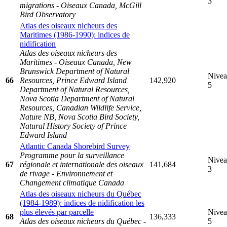
3
migrations - Oiseaux Canada, McGill
Bird Observatory
Atlas des oiseaux nicheurs des
Maritimes (1986-1990): indices de
nidification
Atlas des oiseaux nicheurs des
Maritimes - Oiseaux Canada, New
Brunswick Department of Natural
Nive
66
Resources, Prince Edward Island
142,920
5
Department of Natural Resources,
Nova Scotia Department of Natural
Resources, Canadian Wildlife Service,
Nature NB, Nova Scotia Bird Society,
Natural History Society of Prince
Edward Island
Atlantic Canada Shorebird Survey
Programme pour la surveillance
Nive
67
régionale et internationale des oiseaux
141,684
3
de rivage - Environnement et
Changement climatique Canada
Atlas des oiseaux nicheurs du Québec
(1984-1989): indices de nidification les
plus élevés par parcelle
Nive
68
136,333
Atlas des oiseaux nicheurs du Québec -
5