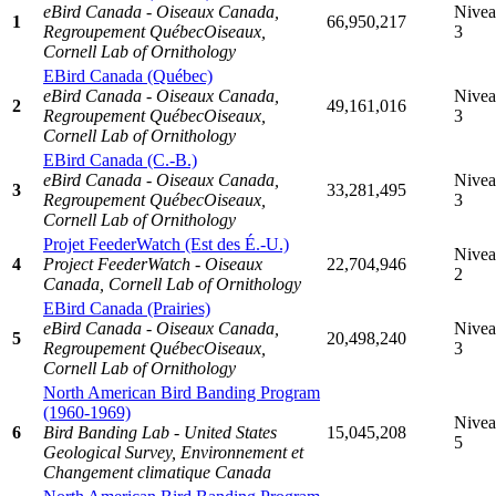
eBird Canada - Oiseaux Canada,
Nive
1
66,950,217
Regroupement QuébecOiseaux,
3
Cornell Lab of Ornithology
EBird Canada (Québec)
eBird Canada - Oiseaux Canada,
Nive
2
49,161,016
Regroupement QuébecOiseaux,
3
Cornell Lab of Ornithology
EBird Canada (C.-B.)
eBird Canada - Oiseaux Canada,
Nive
3
33,281,495
Regroupement QuébecOiseaux,
3
Cornell Lab of Ornithology
Projet FeederWatch (Est des É.-U.)
Nive
4
Project FeederWatch - Oiseaux
22,704,946
2
Canada, Cornell Lab of Ornithology
EBird Canada (Prairies)
eBird Canada - Oiseaux Canada,
Nive
5
20,498,240
Regroupement QuébecOiseaux,
3
Cornell Lab of Ornithology
North American Bird Banding Program
(1960-1969)
Nive
6
Bird Banding Lab - United States
15,045,208
5
Geological Survey, Environnement et
Changement climatique Canada