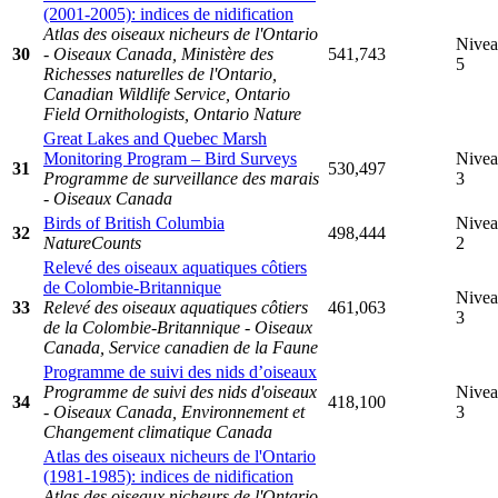
(2001-2005): indices de nidification
Atlas des oiseaux nicheurs de l'Ontario
Nive
30
- Oiseaux Canada, Ministère des
541,743
5
Richesses naturelles de l'Ontario,
Canadian Wildlife Service, Ontario
Field Ornithologists, Ontario Nature
Great Lakes and Quebec Marsh
Monitoring Program – Bird Surveys
Nive
31
530,497
Programme de surveillance des marais
3
- Oiseaux Canada
Birds of British Columbia
Nive
32
498,444
NatureCounts
2
Relevé des oiseaux aquatiques côtiers
de Colombie-Britannique
Nive
33
Relevé des oiseaux aquatiques côtiers
461,063
3
de la Colombie-Britannique - Oiseaux
Canada, Service canadien de la Faune
Programme de suivi des nids d’oiseaux
Programme de suivi des nids d'oiseaux
Nive
34
418,100
- Oiseaux Canada, Environnement et
3
Changement climatique Canada
Atlas des oiseaux nicheurs de l'Ontario
(1981-1985): indices de nidification
Atlas des oiseaux nicheurs de l'Ontario