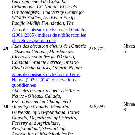
l'environnement de Colombie-
Britannique, BC Nature, BC Field
Ornithologists, Biodiversity Centre for
Wildlife Studies, Louisiana Pacific,
Pacific Wildlife Foundation, The
Atlas des oiseaux nicheurs de l'Ontario
(2001-2005): indices de nidification les
plus élevés par parcelle
Atlas des oiseaux nicheurs de l'Ontario
Nive
49
256,702
- Oiseaux Canada, Ministère des
5
Richesses naturelles de l'Ontario,
Canadian Wildlife Service, Ontario
Field Ornithologists, Ontario Nature
Atlas des oiseaux nicheurs de Terre-
Neuve (2020-2024): observations
quotidiennes
Atlas des oiseaux nicheurs de Terre-
Neuve - Oiseaux Canada,
Environnement et Changement
Nive
50
climatique Canada, Memorial
246,869
3
University of Newfoundland, Parks
Canada, Department of Fisheries,
Forestry and Agriculture,
Newfoundland, Stewardship
Association of Municipalities Inc.,