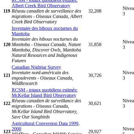
RCSM - totaux quotidiens estimés:
Albert Creek Bird Observatory
Nive
119
Réseau canadien de surveillance des
32,208
3
migrations - Oiseaux Canada, Albert
Creek Bird Observatory
Inventaire des hiboux nocturnes du
Manitoba
Inventaire des hiboux nocturnes du
Nive
120
Manitoba - Oiseaux Canada, Nature
31,858
3
Manitoba, Discover Owls, Manitoba
Natural Resources and Indigenous
Futures
Canadian Nightjar Survey
Inventaire nord-américain des
Nive
121
30,726
engoulevents - Oiseaux Canada,
3
WildResearch
RCSM - totaux quotidiens estimés:
McKellar Island Bird Observatory
Réseau canadien de surveillance des
Nive
122
30,621
migrations - Oiseaux Canada,
3
McKellar Island Bird Observatory,
Save Our Songbirds
Agricultural Conversion Data 1999,
2000
Nive
123
29,927