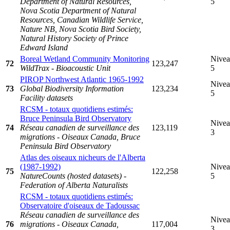
Department of Natural Resources,
5
Nova Scotia Department of Natural
Resources, Canadian Wildlife Service,
Nature NB, Nova Scotia Bird Society,
Natural History Society of Prince
Edward Island
Boreal Wetland Community Monitoring
Nive
72
123,247
WildTrax - Bioacoustic Unit
5
PIROP Northwest Atlantic 1965-1992
Nive
73
Global Biodiversity Information
123,234
5
Facility datasets
RCSM - totaux quotidiens estimés:
Bruce Peninsula Bird Observatory
Nive
74
Réseau canadien de surveillance des
123,119
3
migrations - Oiseaux Canada, Bruce
Peninsula Bird Observatory
Atlas des oiseaux nicheurs de l'Alberta
(1987-1992)
Nive
75
122,258
NatureCounts (hosted datasets) -
5
Federation of Alberta Naturalists
RCSM - totaux quotidiens estimés:
Observatoire d'oiseaux de Tadoussac
Réseau canadien de surveillance des
Nive
76
migrations - Oiseaux Canada,
117,004
3