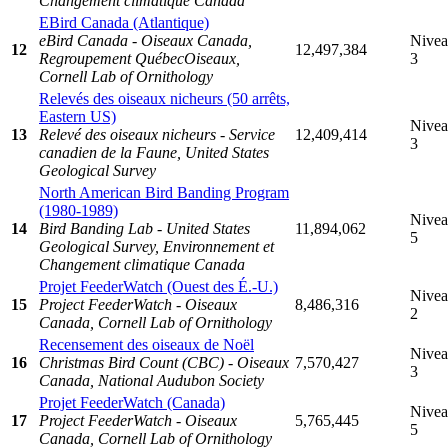
Changement climatique Canada
EBird Canada (Atlantique)
eBird Canada - Oiseaux Canada,
Nive
12
12,497,384
Regroupement QuébecOiseaux,
3
Cornell Lab of Ornithology
Relevés des oiseaux nicheurs (50 arrêts,
Eastern US)
Nive
13
Relevé des oiseaux nicheurs - Service
12,409,414
3
canadien de la Faune, United States
Geological Survey
North American Bird Banding Program
(1980-1989)
Nive
14
Bird Banding Lab - United States
11,894,062
5
Geological Survey, Environnement et
Changement climatique Canada
Projet FeederWatch (Ouest des É.-U.)
Nive
15
Project FeederWatch - Oiseaux
8,486,316
2
Canada, Cornell Lab of Ornithology
Recensement des oiseaux de Noël
Nive
16
Christmas Bird Count (CBC) - Oiseaux
7,570,427
3
Canada, National Audubon Society
Projet FeederWatch (Canada)
Nive
17
Project FeederWatch - Oiseaux
5,765,445
5
Canada, Cornell Lab of Ornithology