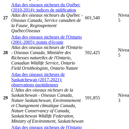
Atlas des oiseaux nicheurs du Québec
(2010-2014): indices de nidification
Atlas des oiseaux nicheurs du Québec -
Nive
27
601,540
Oiseaux Canada, Service canadien de
5
la Faune, Regroupement
QuébecOiseaux
Atlas des oiseaux nicheurs de l'Ontario
(2001-2005): points d'écoute
Atlas des oiseaux nicheurs de l'Ontario
Nive
28
- Oiseaux Canada, Ministère des
592,425
5
Richesses naturelles de l'Ontario,
Canadian Wildlife Service, Ontario
Field Ornithologists, Ontario Nature
Atlas des oiseaux nicheurs de
Saskatchewan (2017-2021):
observations quotidiennes
L’Atlas des oiseaux nicheurs de la
Saskatchewan - Oiseaux Canada,
Nive
29
591,855
Nature Saskatchewan, Environnement
3
et Changement climatique Canada,
Nature Conservancy of Canada,
Saskatchewan Wildlife Federation,
Ministry of Environment, Saskatchewan
Atlas des oiseaux nicheurs de l'Ontario