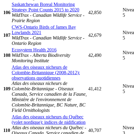
Saskatchewan Boreal Monitoring
Strategy Point Counts 2015 to 2020
Nive
106
42,850
WildTrax - Canadian Wildlife Service -
5
Prairie Region
CWS-Ontario Birds of James Bay
Lowlands 2021
Nive
107
42,679
WildTrax - Canadian Wildlife Service -
5
Ontario Region
Ecosystem Health 2016
Nive
108
WildTrax - Alberta Biodiversity
42,490
5
Monitoring Institute
Atlas des oiseaux nicheurs de
Colombie-Britannique (2008-2012):
observations quotidiennes
Atlas des oiseaux nicheurs de
Nive
109
Colombie-Britannique - Oiseaux
41,412
5
Canada, Service canadien de la Faune,
Ministère de l'environnement de
Colombie-Britannique, BC Nature, BC
Field Ornithologists
Atlas des oiseaux nicheurs du Québec
(volet nordique): indices de nidification
Atlas des oiseaux nicheurs du Québec -
Nive
110
40,707
Oiseaux Canada, Service canadien de
3