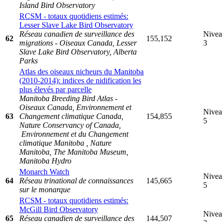
Island Bird Observatory
RCSM - totaux quotidiens estimés:
Lesser Slave Lake Bird Observatory
Réseau canadien de surveillance des
Nive
62
155,152
migrations - Oiseaux Canada, Lesser
3
Slave Lake Bird Observatory, Alberta
Parks
Atlas des oiseaux nicheurs du Manitoba
(2010-2014): indices de nidification les
plus élevés par parcelle
Manitoba Breeding Bird Atlas -
Oiseaux Canada, Environnement et
Nive
63
Changement climatique Canada,
154,855
5
Nature Conservancy of Canada,
Environnement et du Changement
climatique Manitoba , Nature
Manitoba, The Manitoba Museum,
Manitoba Hydro
Monarch Watch
Nive
64
Réseau trinational de connaissances
145,665
5
sur le monarque
RCSM - totaux quotidiens estimés:
McGill Bird Observatory
Nive
65
Réseau canadien de surveillance des
144,507