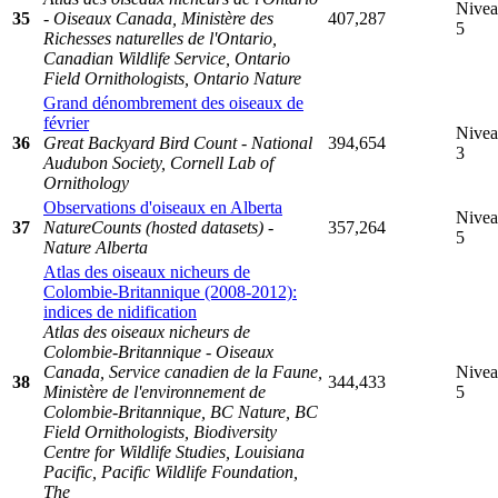
Nive
35
- Oiseaux Canada, Ministère des
407,287
5
Richesses naturelles de l'Ontario,
Canadian Wildlife Service, Ontario
Field Ornithologists, Ontario Nature
Grand dénombrement des oiseaux de
février
Nive
36
Great Backyard Bird Count - National
394,654
3
Audubon Society, Cornell Lab of
Ornithology
Observations d'oiseaux en Alberta
Nive
37
NatureCounts (hosted datasets) -
357,264
5
Nature Alberta
Atlas des oiseaux nicheurs de
Colombie-Britannique (2008-2012):
indices de nidification
Atlas des oiseaux nicheurs de
Colombie-Britannique - Oiseaux
Canada, Service canadien de la Faune,
Nive
38
344,433
Ministère de l'environnement de
5
Colombie-Britannique, BC Nature, BC
Field Ornithologists, Biodiversity
Centre for Wildlife Studies, Louisiana
Pacific, Pacific Wildlife Foundation,
The