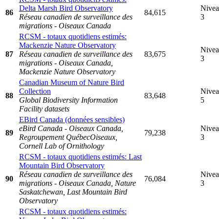
Delta Marsh Bird Observatory
Nive
86
84,615
Réseau canadien de surveillance des
3
migrations - Oiseaux Canada
RCSM - totaux quotidiens estimés:
Mackenzie Nature Observatory
Nive
87
Réseau canadien de surveillance des
83,675
3
migrations - Oiseaux Canada,
Mackenzie Nature Observatory
Canadian Museum of Nature Bird
Collection
Nive
88
83,648
Global Biodiversity Information
5
Facility datasets
EBird Canada (données sensibles)
eBird Canada - Oiseaux Canada,
Nive
89
79,238
Regroupement QuébecOiseaux,
3
Cornell Lab of Ornithology
RCSM - totaux quotidiens estimés: Last
Mountain Bird Observatory
Réseau canadien de surveillance des
Nive
90
76,084
migrations - Oiseaux Canada, Nature
3
Saskatchewan, Last Mountain Bird
Observatory
RCSM - totaux quotidiens estimés: