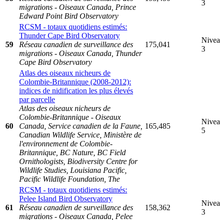
3
migrations - Oiseaux Canada, Prince
Edward Point Bird Observatory
RCSM - totaux quotidiens estimés:
Thunder Cape Bird Observatory
Nive
59
Réseau canadien de surveillance des
175,041
3
migrations - Oiseaux Canada, Thunder
Cape Bird Observatory
Atlas des oiseaux nicheurs de
Colombie-Britannique (2008-2012):
indices de nidification les plus élevés
par parcelle
Atlas des oiseaux nicheurs de
Colombie-Britannique - Oiseaux
Nive
60
Canada, Service canadien de la Faune,
165,485
5
Canadian Wildlife Service, Ministère de
l'environnement de Colombie-
Britannique, BC Nature, BC Field
Ornithologists, Biodiversity Centre for
Wildlife Studies, Louisiana Pacific,
Pacific Wildlife Foundation, The
RCSM - totaux quotidiens estimés:
Pelee Island Bird Observatory
Nive
61
Réseau canadien de surveillance des
158,362
3
migrations - Oiseaux Canada, Pelee