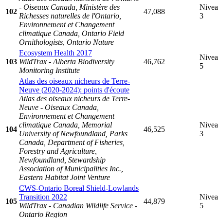
- Oiseaux Canada, Ministère des
Nive
102
47,088
Richesses naturelles de l'Ontario,
3
Environnement et Changement
climatique Canada, Ontario Field
Ornithologists, Ontario Nature
Ecosystem Health 2017
Nive
103
WildTrax - Alberta Biodiversity
46,762
5
Monitoring Institute
Atlas des oiseaux nicheurs de Terre-
Neuve (2020-2024): points d'écoute
Atlas des oiseaux nicheurs de Terre-
Neuve - Oiseaux Canada,
Environnement et Changement
climatique Canada, Memorial
Nive
104
46,525
University of Newfoundland, Parks
3
Canada, Department of Fisheries,
Forestry and Agriculture,
Newfoundland, Stewardship
Association of Municipalities Inc.,
Eastern Habitat Joint Venture
CWS-Ontario Boreal Shield-Lowlands
Transition 2022
Nive
105
44,879
WildTrax - Canadian Wildlife Service -
5
Ontario Region