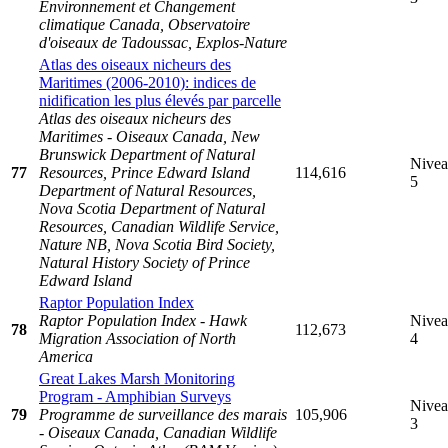
Environnement et Changement
climatique Canada, Observatoire
d'oiseaux de Tadoussac, Explos-Nature
Atlas des oiseaux nicheurs des
Maritimes (2006-2010): indices de
nidification les plus élevés par parcelle
Atlas des oiseaux nicheurs des
Maritimes - Oiseaux Canada, New
Brunswick Department of Natural
Nive
77
Resources, Prince Edward Island
114,616
5
Department of Natural Resources,
Nova Scotia Department of Natural
Resources, Canadian Wildlife Service,
Nature NB, Nova Scotia Bird Society,
Natural History Society of Prince
Edward Island
Raptor Population Index
Raptor Population Index - Hawk
Nive
78
112,673
Migration Association of North
4
America
Great Lakes Marsh Monitoring
Program - Amphibian Surveys
Nive
79
Programme de surveillance des marais
105,906
3
- Oiseaux Canada, Canadian Wildlife