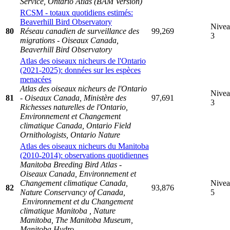
Service, Ontario Atlas (BAM Version)
RCSM - totaux quotidiens estimés:
Beaverhill Bird Observatory
Nive
80
Réseau canadien de surveillance des
99,269
3
migrations - Oiseaux Canada,
Beaverhill Bird Observatory
Atlas des oiseaux nicheurs de l'Ontario
(2021-2025): données sur les espèces
menacées
Atlas des oiseaux nicheurs de l'Ontario
Nive
81
- Oiseaux Canada, Ministère des
97,691
3
Richesses naturelles de l'Ontario,
Environnement et Changement
climatique Canada, Ontario Field
Ornithologists, Ontario Nature
Atlas des oiseaux nicheurs du Manitoba
(2010-2014): observations quotidiennes
Manitoba Breeding Bird Atlas -
Oiseaux Canada, Environnement et
Changement climatique Canada,
Nive
82
93,876
Nature Conservancy of Canada,
5
Environnement et du Changement
climatique Manitoba , Nature
Manitoba, The Manitoba Museum,
Manitoba Hydro